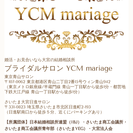
婚活・お見合いなら大宮の結婚相談所
ブライダルサロン
YCM mariage
東京青山サロン
〒107-0062 東京都港区青山二丁目2番15号ウィン青山942
（東京メトロ銀座線/半蔵門線 青山一丁目駅から徒歩1分・都営地
下鉄大江戸線 青山一丁目駅から徒歩1分）
さいたま大宮日進サロン
〒331-0823 埼玉県さいたま市北区日進町2-193
（日進駅南口から徒歩５分、近くにパーキングあり）
【所属団体】日本結婚相談所連盟（IBJ）・さいたま商工会議所・
さいたま商工会議所青年部（さいたまYEG）・大宮法人会